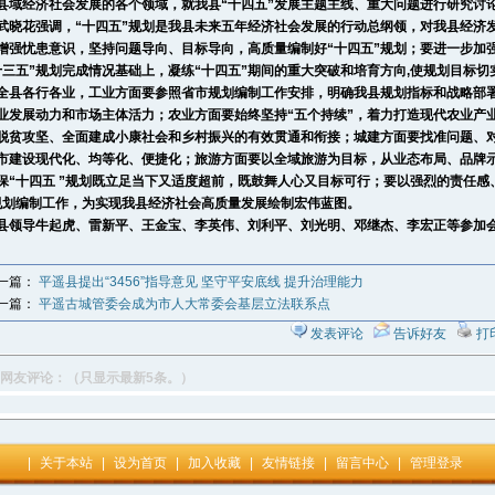
县域经济社会发展的各个领域，就我县“十四五”发展主题主线、重大问题进行研究讨
花强调，“十四五”规划是我县未来五年经济社会发展的行动总纲领，对我县经济
增强忧患意识，坚持问题导向、目标导向，高质量编制好“十四五”规划；要进一步加
十三五”规划完成情况基础上，凝练“十四五”期间的重大突破和培育方向,使规划目标切
全县各行各业，工业方面要参照省市规划编制工作安排，明确我县规划指标和战略部
业发展动力和市场主体活力；农业方面要始终坚持“五个持续”，着力打造现代农业产
脱贫攻坚、全面建成小康社会和乡村振兴的有效贯通和衔接；城建方面要找准问题、
市建设现代化、均等化、便捷化；旅游方面要以全域旅游为目标，从业态布局、品牌
保“十四五 ”规划既立足当下又适度超前，既鼓舞人心又目标可行；要以强烈的责任感
规划编制工作，为实现我县经济社会高质量发展绘制宏伟蓝图。
导牛起虎、雷新平、王金宝、李英伟、刘利平、刘光明、邓继杰、李宏正等参加
一篇：
平遥县提出“3456”指导意见 坚守平安底线 提升治理能力
一篇：
平遥古城管委会成为市人大常委会基层立法联系点
发表评论
告诉好友
打
网友评论：（只显示最新5条。）
|
关于本站
|
设为首页
|
加入收藏
|
友情链接
|
留言中心
|
管理登录