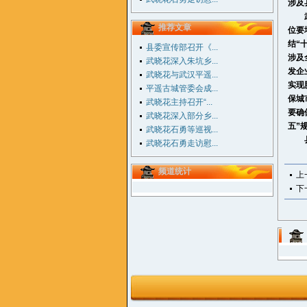
涉及
武晓
推荐文章
位要
结“
县委宣传部召开《...
涉及
武晓花深入朱坑乡...
发企
武晓花与武汉平遥...
实现
平遥古城管委会成...
保城
武晓花主持召开“...
要确
武晓花深入部分乡...
五”
武晓花石勇等巡视...
县领
武晓花石勇走访慰...
频道统计
上
下