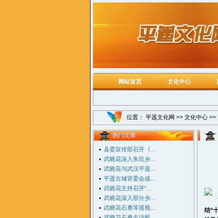
网站首页
文化中心
位置：
平遥文化网
>>
文化中心
>>
热门文章
县委宣传部召开《...
武晓花深入朱坑乡...
武晓花与武汉平遥...
平遥古城管委会成...
武晓花主持召开“...
武晓花深入部分乡...
7月
武晓花石勇等巡视...
结“
武晓花石勇走访慰...