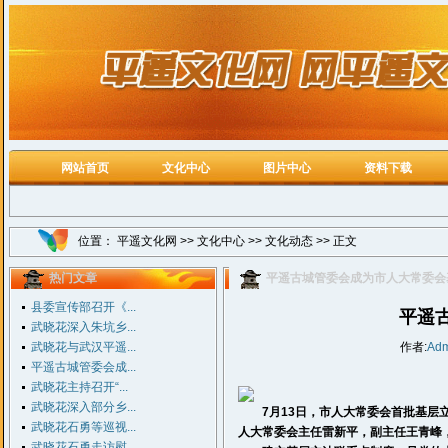
网站首页
文化中心
图片中心
资料下载
位置：
平遥文化网
>>
文化中心
>>
文化动态
>> 正文
热门文章
平遥古城管委会成为市人大常委会
县委宣传部召开《...
平遥
武晓花深入朱坑乡...
武晓花与武汉平遥...
作者:
Adm
平遥古城管委会成...
武晓花主持召开“...
武晓花深入部分乡...
7月13日，市人大常委会首批基层立
武晓花石勇等巡视...
人大常委会主任雷新平，副主任王青峰
武晓花石勇走访慰...