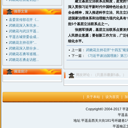
建立基层立法联系点制度，是党的十
深入贯彻习近平新时代中国特色社会主
推荐文章
全会精神，深入推进科学立法、民主立
进国家治理体系和治理能力现代化具有
县委宣传部召开《...
批5个基层立法联系点之一。
武晓花深入朱坑乡...
张拥军强调，基层立法联系点要发挥
武晓花与武汉平遥...
人民群众意愿；要创新工作方法，广泛
平遥古城管委会成...
细化水平。
武晓花主持召开“...
武晓花深入部分乡...
上一篇：
武晓花主持召开“十四五”规
武晓花石勇等巡视...
下一篇：
《习近平谈治国理政》第三
武晓花石勇走访慰...
频道统计
网友评论：（只显示最新5条。）
|
关于本站
|
设为首页
|
加
Copyright© 2004-2017 平
平遥县
地址:平遥县西关大街181号环建巷1号 电话:
平遥翰正