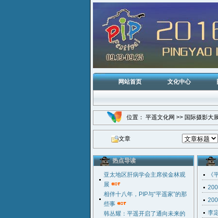
网站首页
文化中心
位置：
平遥文化网
>>
国际摄影大
文章
热点导读
亚太地区肝病学会主席侯金林观
《
展
2
相伴十八年，PIP与“平遥家”的那
2
些事
李
韩丛耀：平遥开启了通向未来的