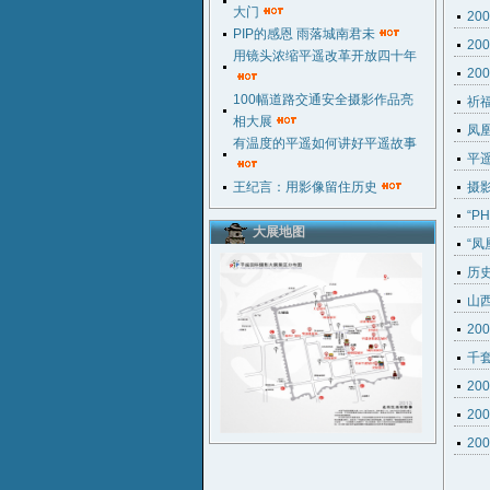
大门
2
PIP的感恩 雨落城南君未
2
用镜头浓缩平遥改革开放四十年
2
100幅道路交通安全摄影作品亮
祈
相大展
凤
有温度的平遥如何讲好平遥故事
平
王纪言：用影像留住历史
摄
“P
大展地图
“
历史
山
2
千
2
2
20