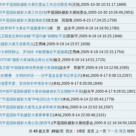
005年平遥国际摄影大展艺委会工作总结暨思考
(王悦,2005-10-30 10:31:17,1889)
005平遥国际摄影大展工作总结
(平遥国际摄影大展组委会,2005-10-30 10:26:49,2953)
005平遥国际摄影大展圆满收宫
(张文娟 田国青,2005-9-23 17:24:25,1759)
福世界和平大典在平遥隆重举行
(朱 慧 赵永平,2005-9-19 14:16:50,1780)
凰卫视老总将60余幅“平遥印象”捐赠给平遥
(郭新宇,2005-9-19 14:16:25,1948)
遥摄影大展又添新亮点
(王秀峰,2005-9-19 14:15:57,1838)
影大师郎静山、罗伯特·卡帕塑像在平遥揭幕
(王秀峰,2005-9-19 14:15:15,1754)
HOTO杯”摄影大奖城墙点将台点将
(杨文,2005-9-19 14:14:51,1715)
凤凰卫视”中国摄影师优秀画册大奖揭晓
(赵永平 郭新宇,2005-9-19 14:12:06,1595)
的重叠 文明的对话------访平遥县县委书记李定武
(本站,2005-9-17 8:38:13,2297)
西省委常委、宣传部长申维辰专访
(本站,2005-9-17 8:35:09,1849)
005中国平遥国际摄影大展在稳健成长万众期盼中开展
(赵永平,2005-9-17 8:26:01,1801
套“平遥国际摄影大展”IP电话纪念卡发行
(本站,2005-9-14 22:05:43,1779)
005平遥国际摄影大展亮点多多即将开展
(本站,2005-9-14 22:02:16,1597)
005平遥国际手机摄影大赛赛事事宜
(本站,2005-9-14 22:00:48,2101)
05平遥国际摄影大展公告(第四号)
(平遥国际摄影大展组委会,2005-9-12 16:34:50,1820
共
43
篇文章
20
篇/页 页次：
1
/3
页 首页 上一页
下一页
尾页
转到