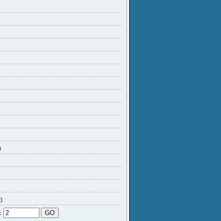
)
)
：