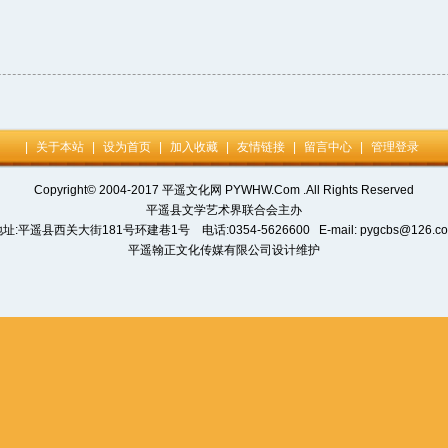
|
关于本站
|
设为首页
|
加入收藏
|
友情链接
|
留言中心
|
管理登录
Copyright© 2004-2017 平遥文化网 PYWHW.Com .All Rights Reserved
平遥县文学艺术界联合会主办
址:平遥县西关大街181号环建巷1号 电话:0354-5626600 E-mail: pygcbs@126.c
平遥翰正文化传媒有限公司设计维护