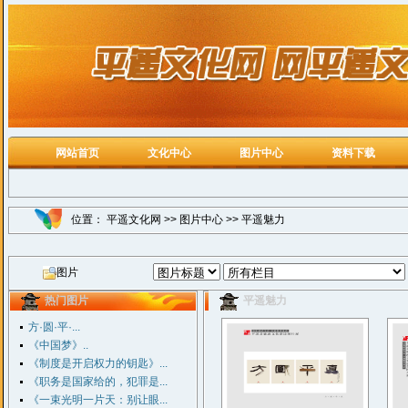
网站首页
文化中心
图片中心
资料下载
位置：
平遥文化网
>>
图片中心
>>
平遥魅力
图片
热门图片
平遥魅力
方·圆·平·...
《中国梦》..
《制度是开启权力的钥匙》...
《职务是国家给的，犯罪是...
《一束光明一片天：别让眼...