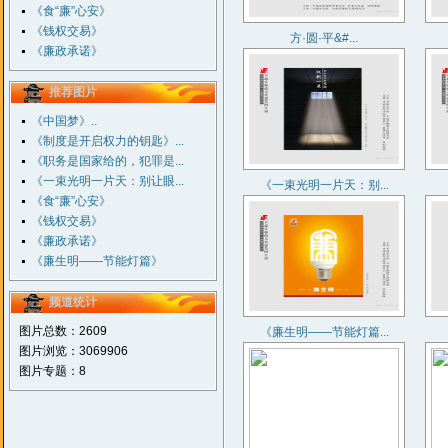
《食“廉”心安》
《钱权交易》
方·圆·平&#...
《廉政承诺》
推荐图片
《中国梦》..
《制度是开启权力的钥匙》...
《职务是国家给的，犯罪是...
《一束光明一片天：别让眼...
《一束光明一片天：别...
《食“廉”心安》
《钱权交易》
《廉政承诺》
《廉生明——节能灯篇》
频道统计
图片总数：2609
《廉生明——节能灯篇...
图片浏览：3069906
图片专题：8