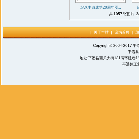
纪念申遗成功20周年图...
共
1057
张图片
2
|
关于本站
|
设为首页
|
加
Copyright© 2004-2017 平
平遥县
地址:平遥县西关大街181号环建巷1号 电话:
平遥翰正