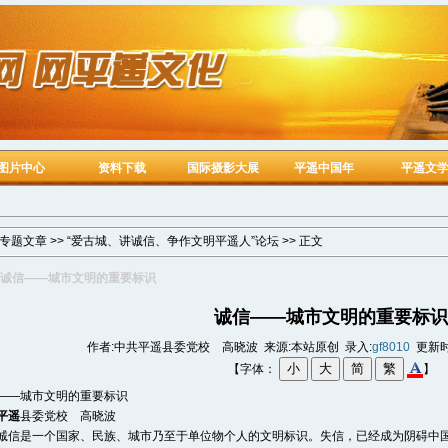
图片中心
资料下载
国际摄影大展
平遥中国年
平遥文
专题文章
>>
“爱古城、讲诚信、争作文明平遥人”论坛
>> 正文
诚信——城市文明的重要标识
诚信——城市文明的重要标识
作者:中共平遥县委党校 高晓波 来源:本站原创 录入:
gf8010
更新
【字体：
】
——城市文明的重要标识
平遥
县委党校 高晓波
是一个国家、民族、城市乃至于单位物个人的文明标识。失信，已经成为阴碍中国