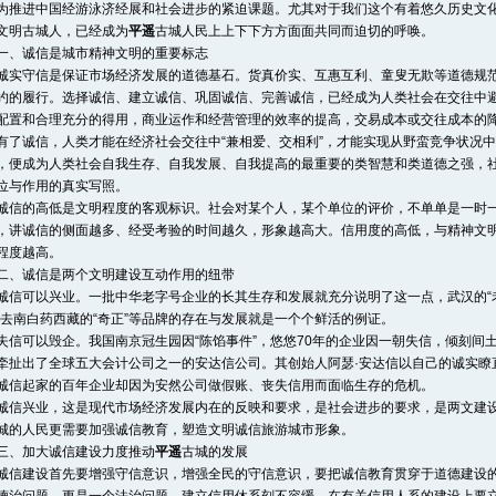
为推进中国经游泳济经展和社会进步的紧迫课题。尤其对于我们这个有着悠久历史文
文明古城人，已经成为
平遥
古城人民上上下下方方面面共同而迫切的呼唤。
诚信是城市精神文明的重要标志
守信是保证市场经济发展的道德基石。货真价实、互惠互利、童叟无欺等道德规范
约的履行。选择诚信、建立诚信、巩固诚信、完善诚信，已经成为人类社会在交往中
配置和合理充分的得用，商业运作和经营管理的效率的提高，交易成本或交往成本的
有了诚信，人类才能在经济社会交往中“兼相爱、交相利”，才能实现从野蛮竞争状况
，便成为人类社会自我生存、自我发展、自我提高的最重要的类智慧和类道德之强，
位与作用的真实写照。
的高低是文明程度的客观标识。社会对某个人，某个单位的评价，不单单是一时一
，讲诚信的侧面越多、经受考验的时间越久，形象越高大。信用度的高低，与精神文
程度越高。
诚信是两个文明建设互动作用的纽带
可以兴业。一批中华老字号企业的长其生存和发展就充分说明了这一点，武汉的“老通城
，去南白药西藏的“奇正”等品牌的存在与发展就是一个个鲜活的例证。
可以毁企。我国南京冠生园因“陈馅事件”，悠悠70年的企业因一朝失信，倾刻间土
牵扯出了全球五大会计公司之一的安达信公司。其创始人阿瑟·安达信以自己的诚实瞭
诚信起家的百年企业却因为安然公司做假账、丧失信用而面临生存的危机。
兴业，这是现代市场经济发展内在的反映和要求，是社会进步的要求，是两文建设
城的人民更需要加强诚信教育，塑造文明诚信旅游城市形象。
加大诚信建设力度推动
平遥
古城的发展
建设首先要增强守信意识，增强全民的守信意识，要把诚信教育贯穿于道德建设的