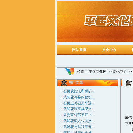
网站首页
文化中心
位置：
平遥文化网
>>
文化中心
>>
热门文章
石勇就防汛和煤矿...
武晓花等县四套班...
石勇主持召开平遥...
武晓花调研县保文...
县委宣传部召开《...
诚信
武晓花深入朱坑乡...
中共
武晓花与武汉平遥...
诚信
平遥古城管委会成...