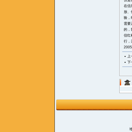
仅是
在信
放、
验，
需要
的，
信红
行，
200
上
下
地