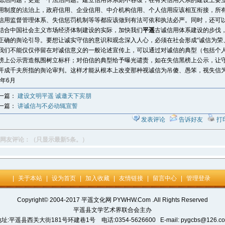
德治问题，更是一个法治问题。建立信用休系刻不容缓，在有关信用人系的建设上要
用制度的法治上，政府信用、企业信用、中介机构信用、个人信用应该相互衔接，所
信用监督管理体系、失信惩罚机制等等都应该做到有法可依和执法必严。同时，还可
结合中国社会主义市场经济体制建设的实际，加快我们
平遥
古诚信用体系建设的步伐
正确的舆论引导。要想让诚实守信的意识和观念深入人心，必须在社会形成“诚信为荣
我们不能仅仅停留在对诚信意义的一般论述宣传上，可以通过对诚信的典型（包括个
榜上公示营造氛围树立标杆；对伯信的典型给予曝光谴责，如在失信黑榜上公示，让
开成千夫所指的舆论审判。这样才能从根本上改变那种视诚信为吊傻、愚笨，视失信
5年6月
一篇：
建设文明平遥 诚邀天下宾朋
一篇：
讲诚信与不必动辄宣誓
发表评论
告诉好友
打
网友评论：（只显示最新5条。）
|
关于本站
|
设为首页
|
加入收藏
|
友情链接
|
留言中心
|
管理登录
Copyright© 2004-2017 平遥文化网 PYWHW.Com .All Rights Reserved
平遥县文学艺术界联合会主办
址:平遥县西关大街181号环建巷1号 电话:0354-5626600 E-mail: pygcbs@126.c