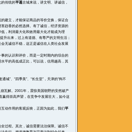
化的传统的
平遥
古城来说，讲文明、讲诚信，
的建立，才能保证商品的等价交换，保证合
避害趋香的必然选择。有了诚信，经济资源的
降低，利润最大化和效用最大化才能成为理
中提升出来，过上有道德、有尊严的文明生活；
社会无诚信不稳，这正是诚信在人类社会发展
事的认识和评价，而是一定时期内的综合的
明水平的高低成正比，可以说，信用越高，其
”、“四季美”、“长生堂”，天津的“狗不
崩瓦解。2001年，震惊美国朝野的安然破产
直赢得崇高声望，在竞争中发展壮大，如今这
互动作用的客观反映，正因为如此，我们
平
全过程。其次，诚信需要法治保障。诚信不