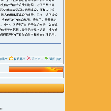
立法先行，把道德教育与完善法制结合起来。
有失信行为都应该受到惩罚，对信用数据开
以学习借鉴发达国家信用建设方面和先进经
，提高信用体系建设的质量。再次，诚信建设
、失信可耻”的舆论氛围。榜样的力量是无穷
人、企业、政府部门）给予舆论支持，如在诚
守信者美名远播，使失信者臭名远扬，寸步难
为聪明能干的不良舆论导向和社会心理氛围。
印此文
收藏此页
关闭窗口
返回顶部
om