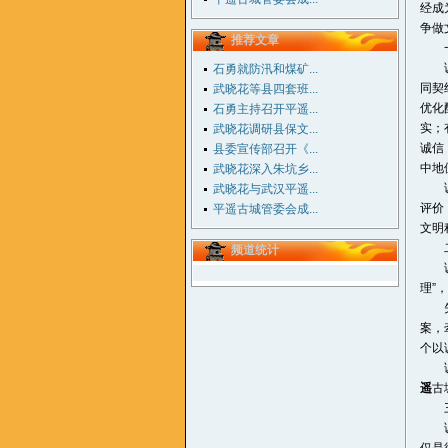
经成
争做
推荐文章
一、
诚实
石勇就防汛和煤矿...
同契
武晓花等县四套班...
优化
石勇主持召开平遥...
实；
武晓花调研县保文...
诚信
县委宣传部召开《...
中地
武晓花深入朱坑乡...
诚信
武晓花与武汉平遥...
评价
平遥古城管委会成...
文明
二、
频道统计
诚信
理”
失信
案，
个以
诚信
遥
古
三、
诚信